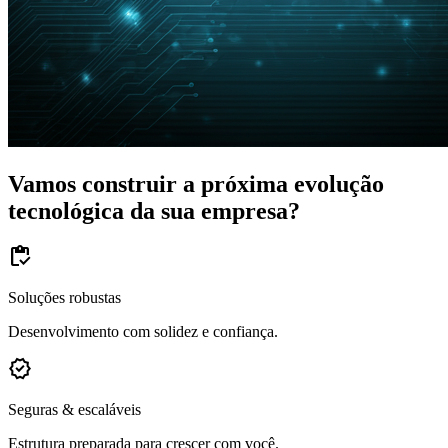
Vamos construir a próxima evolução
tecnológica da sua empresa?
inventory
Soluções robustas
Desenvolvimento com solidez e confiança.
verified
Seguras & escaláveis
Estrutura preparada para crescer com você.