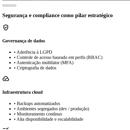
Segurança e compliance como pilar estratégico
gpp_good
Governança de dados
• Aderência à LGPD
• Controle de acesso baseado em perfis (RBAC)
• Autenticação multifator (MFA)
• Criptografia de dados
cloud_done
Infraestrutura cloud
• Backups automatizados
• Ambientes segregados (dev / produção)
• Monitoramento contínuo
• Alta disponibilidade e escalabilidade
rule